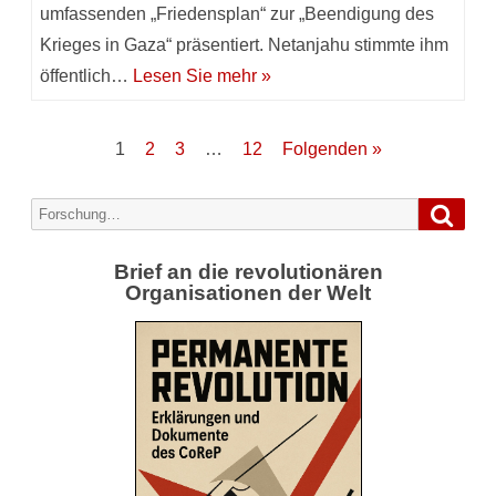
umfassenden „Friedensplan“ zur „Beendigung des
Krieges in Gaza“ präsentiert. Netanjahu stimmte ihm
öffentlich…
Lesen Sie mehr »
Seitennummerierung
1
2
3
…
12
Folgenden »
der
Forsc
Search
Beiträge
for:
Brief an die revolutionären
Organisationen der Welt