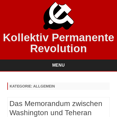
Kollektiv Permanente
Revolution
MENU
Skip
to
content
KATEGORIE:
ALLGEMEIN
Das Memorandum zwischen
Washington und Teheran