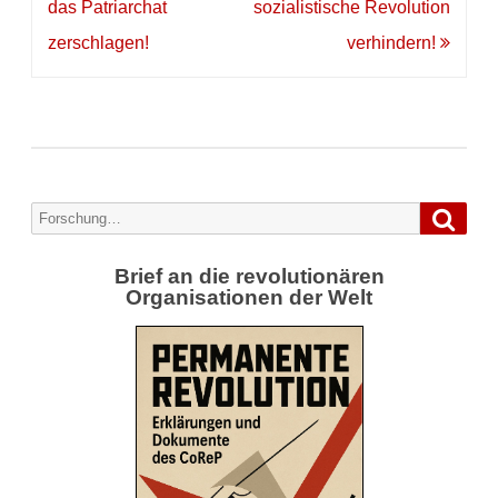
das Patriarchat
sozialistische Revolution
zerschlagen!
verhindern!
Forsc
Search
for:
Brief an die revolutionären
Organisationen der Welt