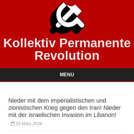
Kollektiv Permanente
Revolution
MENU
Skip
to
content
Nieder mit dem imperialistischen und
zionistischen Krieg gegen den Iran! Nieder
mit der israelischen Invasion im Libanon!
29 März 2026