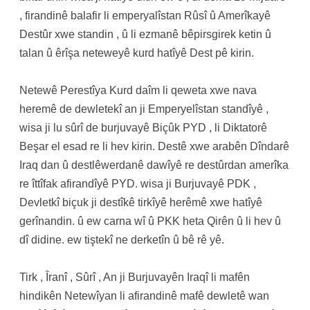
, firandinê balafir li emperyalîstan Rûsî û Amerîkayê
Destûr xwe standin , û li ezmanê bêpirsgirek ketin û
talan û êrîşa neteweyê kurd hatîyê Dest pê kirin.
Netewê Perestîya Kurd daîm li qeweta xwe nava
heremê de dewletekî an ji Emperyelîstan standîyê ,
wisa ji lu sûrî de burjuvayê Biçûk PYD , li Diktatorê
Beşar el esad re li hev kirin. Destê xwe arabên Dîndarê
Iraq dan û destlêwerdanê dawîyê re destûrdan amerîka
re îttîfak afirandîyê PYD. wisa ji Burjuvayê PDK ,
Devletkî biçuk ji destîkê tirkîyê herêmê xwe hatîyê
gerînandin. û ew carna wî û PKK heta Qirên û li hev û
dî didine. ew tiştekî ne derketîn û bê rê yê.
Tirk , Îranî , Sûrî , An ji Burjuvayên Iraqî li mafên
hindikên Netewîyan li afirandinê mafê dewletê wan