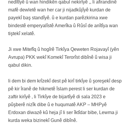
nedîtîyê û wan hindikên qabul nekirîyê ,, li afirandinê
mafê dewletê wan her car ji nijadkûjîyê kurdan de
payekî baş standîyê. û e kurdan parêzkirina xwe
bindestê emperyalîstê Amerîka û Rûsî de anîtîya wan
tiştekî xelatê.
Ji xwe Mitefîq û hogîrê Tirkîya Qeweten Rojavayî (yên
Avrupa) PKK wekî Komekî Terorîst dibînê û wisa ji
qabul dikin.
li dem bi dem krîzekî dest pê kirî tirkîye û şoreşekî desp
pê kir îranê de hikmetê îslam perest li ser kurdan de
zaftir kirîyê , li Tirkîye de bijartîyê di sala 2023 e
pûşberê nizîk dibe û e huqumatê AKP – MHPyê
Erdoxan diwazê kû heja jî li ser îktîdar bibe, Lewma ji
kurda weka bizinekî Gunê dibînê.