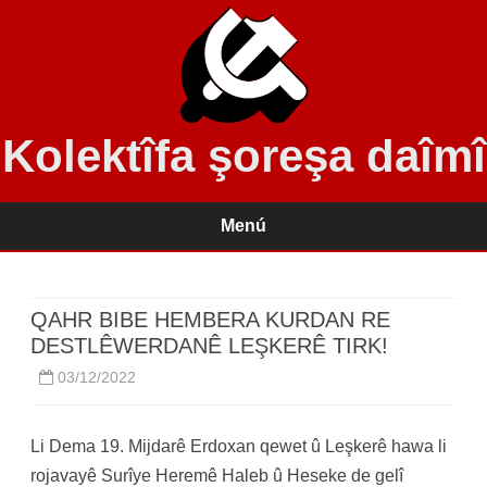
Kolektîfa şoreşa daîmî
Menú
Saltar
contenido
QAHR BIBE HEMBERA KURDAN RE
DESTLÊWERDANÊ LEŞKERÊ TIRK!
03/12/2022
Li Dema 19. Mijdarê Erdoxan qewet û Leşkerê hawa li
rojavayê Surîye Heremê Haleb û Heseke de gelî