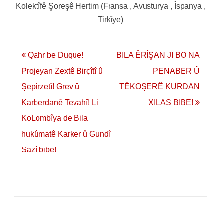
Kolektîfê Şoreşê Hertim (Fransa , Avusturya , Îspanya ,
Tirkîye)
Navegación
Qahr be Duque!
BILA ÊRÎŞAN JI BO NA
de
Projeyan Zextê Birçîtî û
PENABER Û
entradas
Şepirzetî! Grev û
TÊKOŞERÊ KURDAN
Karberdanê Tevahî! Li
XILAS BIBE!
KoLombîya de Bila
hukûmatê Karker û Gundî
Sazî bibe!