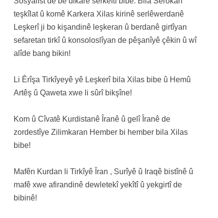
Sosyalîst de be dikare serkeftî bibe. Bila Serokan
teşkîlat û komê Karkera Xilas kirinê serlêwerdanê
Leşkerî ji bo kişandinê leşkeran û berdanê girtîyan
sefaretan tirkî û konsoloslîyan de pêşanîyê çêkin û wî
alîde bang bikin!
Li Êrîşa Tirkîyeyê yê Leşkerî bila Xilas bibe û Hemû
Artêş û Qaweta xwe li sûrî bikşîne!
Kom û Cîvatê Kurdistanê Îranê û gelî Îranê de
zordestîye Zilimkaran Hember bi hember bila Xilas
bibe!
Mafên Kurdan li Tirkîyê Îran , Surîyê û Iraqê bistînê û
mafê xwe afirandinê dewletekî yekîtî û yekgirtî de
bibinê!