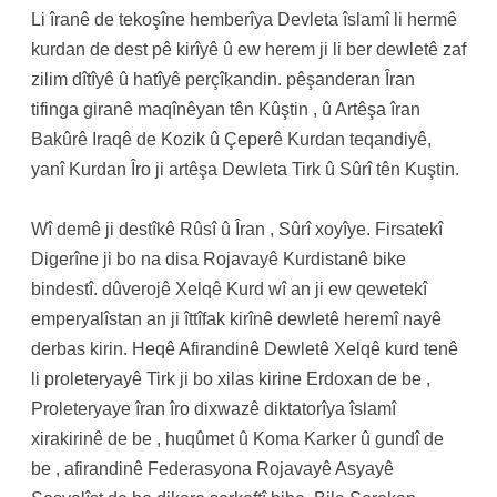
Li îranê de tekoşîne hemberîya Devleta îslamî li hermê
kurdan de dest pê kirîyê û ew herem ji li ber dewletê zaf
zilim dîtîyê û hatîyê perçîkandin. pêşanderan Îran
tifinga giranê maqînêyan tên Kûştin , û Artêşa îran
Bakûrê Iraqê de Kozik û Çeperê Kurdan teqandiyê,
yanî Kurdan Îro ji artêşa Dewleta Tirk û Sûrî tên Kuştin.
Wî demê ji destîkê Rûsî û Îran , Sûrî xoyîye. Firsatekî
Digerîne ji bo na disa Rojavayê Kurdistanê bike
bindestî. dûverojê Xelqê Kurd wî an ji ew qewetekî
emperyalîstan an ji îttîfak kirînê dewletê heremî nayê
derbas kirin. Heqê Afirandinê Dewletê Xelqê kurd tenê
li proleteryayê Tirk ji bo xilas kirine Erdoxan de be ,
Proleteryaye îran îro dixwazê diktatorîya îslamî
xirakirinê de be , huqûmet û Koma Karker û gundî de
be , afirandinê Federasyona Rojavayê Asyayê