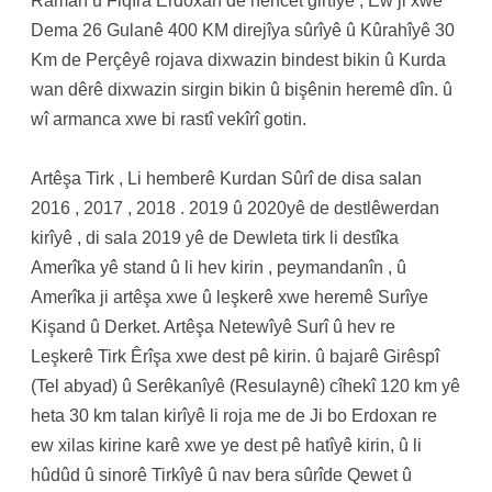
Raman û Fiqîra Erdoxan de hêncet girtîyê , Ew ji xwe
Dema 26 Gulanê 400 KM direjîya sûrîyê û Kûrahîyê 30
Km de Perçêyê rojava dixwazin bindest bikin û Kurda
wan dêrê dixwazin sirgin bikin û bişênin heremê dîn. û
wî armanca xwe bi rastî vekîrî gotin.
Artêşa Tirk , Li hemberê Kurdan Sûrî de disa salan
2016 , 2017 , 2018 . 2019 û 2020yê de destlêwerdan
kirîyê , di sala 2019 yê de Dewleta tirk li destîka
Amerîka yê stand û li hev kirin , peymandanîn , û
Amerîka ji artêşa xwe û leşkerê xwe heremê Surîye
Kişand û Derket. Artêşa Netewîyê Surî û hev re
Leşkerê Tirk Êrîşa xwe dest pê kirin. û bajarê Girêspî
(Tel abyad) û Serêkanîyê (Resulaynê) cîhekî 120 km yê
heta 30 km talan kirîyê li roja me de Ji bo Erdoxan re
ew xilas kirine karê xwe ye dest pê hatîyê kirin, û li
hûdûd û sinorê Tirkîyê û nav bera sûrîde Qewet û