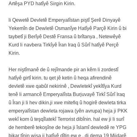
Artêşa PYD hatîyê Sirgin Kirin.
li Qewetê Devletê Emperyalîstan piştî Şerê Dinyayê
Yekemîn de Dewletê Osmanîye Hatîyê Parçê Kirin û bi
taybetî ji Berîyê Destê Fransa û brîtanya , Netewêyê
Kurd li navbera Tirkîyê Îran Iraq û Sûrî hatîyê Perçê
Kirin.
Her niştîmanê de û rejîmande pir an kêm li zordestî
hatîyê girtî kirin. tu qet jê ketin û heqa afirendinê
devletê xwe qabûl nekirinê , Dewletekî yekîtîya Kurd
tenê li armancê Emperyalîsta Burjuvayê Tirkî Sûrî Iraq
û Îran ji li hev dikin.ji xwe mitefiq û hogirê dewleta tirka
emperyalîstan dewleta rojawa (yên avrupa) heja ji PKK
wekî kom û teşqîlatekî Terrorist dibînin. hal ew ji li surî
de hemberê tekoşîne de heja ji îslamî dewledê re YPG
bikar tînin wisa ji hatîyê dîtin ew e , di dema 19 Mijdarê