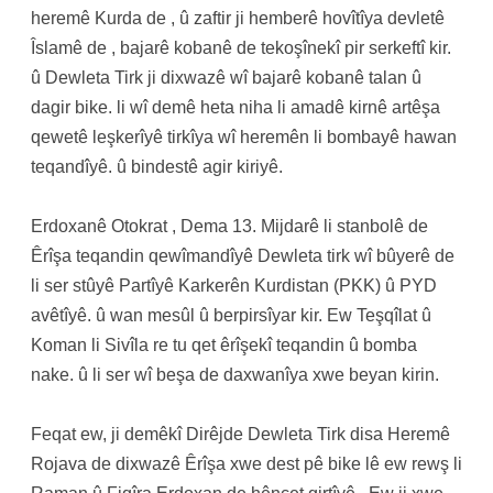
heremê Kurda de , û zaftir ji hemberê hovîtîya devletê
Îslamê de , bajarê kobanê de tekoşînekî pir serkeftî kir.
û Dewleta Tirk ji dixwazê wî bajarê kobanê talan û
dagir bike. li wî demê heta niha li amadê kirnê artêşa
qewetê leşkerîyê tirkîya wî heremên li bombayê hawan
teqandîyê. û bindestê agir kiriyê.
Erdoxanê Otokrat , Dema 13. Mijdarê li stanbolê de
Êrîşa teqandin qewîmandîyê Dewleta tirk wî bûyerê de
li ser stûyê Partîyê Karkerên Kurdistan (PKK) û PYD
avêtîyê. û wan mesûl û berpirsîyar kir. Ew Teşqîlat û
Koman li Sivîla re tu qet êrîşekî teqandin û bomba
nake. û li ser wî beşa de daxwanîya xwe beyan kirin.
Feqat ew, ji demêkî Dirêjde Dewleta Tirk disa Heremê
Rojava de dixwazê Êrîşa xwe dest pê bike lê ew rewş li