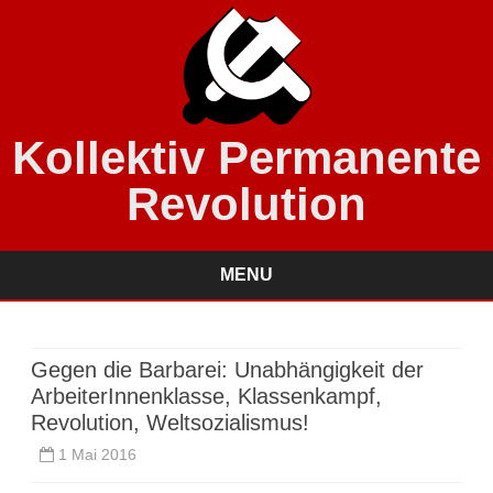
Kollektiv Permanente
Revolution
MENU
Skip
to
content
Gegen die Barbarei: Unabhängigkeit der
ArbeiterInnenklasse, Klassenkampf,
Revolution, Weltsozialismus!
1 Mai 2016