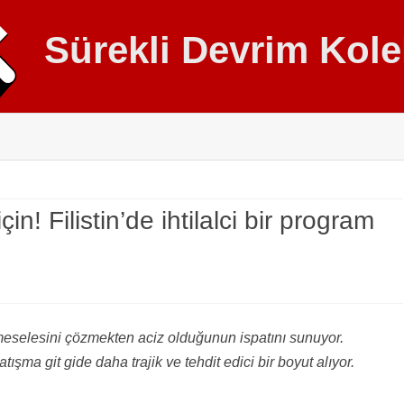
Sürekli Devrim Kolek
Skip
to
content
in! Filistin’de ihtilalci bir program
eselesini çözmekten aciz olduğunun ispatını sunuyor.
atışma git gide daha trajik ve tehdit edici bir boyut alıyor.