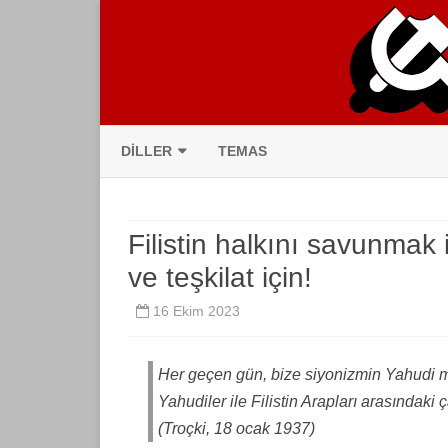
DILLER
TEMAS
CATALÀ
Filistin halkını savunmak iç
DEUTSCH
ve teşkilat için!
ENGLISH
16 Ekim 2023
ESPAÑOL
ESPERANTO
Her geçen gün, bize siyonizmin Yahudi m
Yahudiler ile Filistin Arapları arasındaki ç
FRANÇAIS
(Troçki, 18 ocak 1937)
ITALIANO