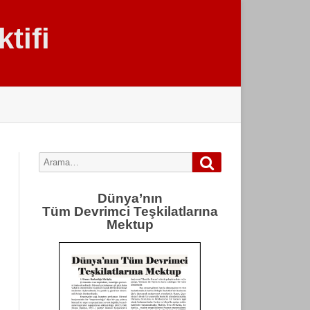
tifi
Arama
Search
for:
Dünya’nın
Tüm Devrimci Teşkilatlarına
Mektup