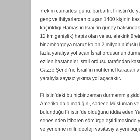
7 ekim cumartesi günü, barbarlık Filistin’de ye
KURDÎ
genç ve ihtiyarlardan oluşan 1400 kişinin kast
PORTUGUÊS
kaçırıldığı Hamas’ın İsrail’in güney batısında
12 km genişlik) hapis olan ve su, elektrik ür
PУССКИЙ
bir ambargoya maruz kalan 2 milyon nüfuslu F
TÜRKÇE
fazla yaralıya yol açan İsrail ordusunun durm
ezilen hastaneler İsrail ordusu tarafından k
Gazze Şeridi’ne İsrail’in muhtemel karadan as
yaralıyla sayısız yıkıma yol açacaktır.
Filistin’deki bu hiçbir zaman durmammış şidde
Amerika’da olmadığını, sadece Müslüman ve Hr
bulunduğu Filistin’de olduğunu iddia eden Yah
senesinden itibaren sömürgeleştirilmesinde y
ve yerlerine milli ideoloji vasıtasıyla yeni b