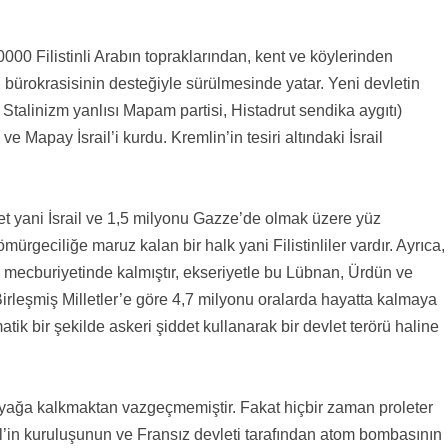
000 Filistinli Arabın topraklarından, kent ve köylerinden
 bürokrasisinin desteğiyle sürülmesinde yatar. Yeni devletin
i, Stalinizm yanlısı Mapam partisi, Histadrut sendika aygıtı)
ve Mapay İsrail’i kurdu. Kremlin’in tesiri altındaki İsrail
vlet yani İsrail ve 1,5 milyonu Gazze’de olmak üzere yüz
rgeciliğe maruz kalan bir halk yani Filistinliler vardır. Ayrıca,
k mecburiyetinde kalmıştır, ekseriyetle bu Lübnan, Ürdün ve
irleşmiş Milletler’e göre 4,7 milyonu oralarda hayatta kalmaya
tik bir şekilde askeri şiddet kullanarak bir devlet terörü haline
 ayağa kalkmaktan vazgeçmemiştir. Fakat hiçbir zaman proleter
rail’in kuruluşunun ve Fransız devleti tarafından atom bombasının