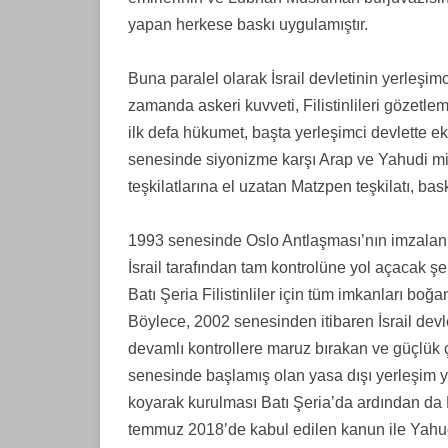
yapan herkese baskı uygulamıştır.
Buna paralel olarak İsrail devletinin yerleşimci
zamanda askeri kuvveti, Filistinlileri gözetl
ilk defa hükumet, başta yerleşimci devlette eks
senesinde siyonizme karşı Arap ve Yahudi mi
teşkilatlarına el uzatan Matzpen teşkilatı, bas
1993 senesinde Oslo Antlaşması’nın imzalan
İsrail tarafından tam kontrolüne yol açacak şe
Batı Şeria Filistinliler için tüm imkanları boğ
Böylece, 2002 senesinden itibaren İsrail devlet
devamlı kontrollere maruz bırakan ve güçlük ç
senesinde başlamış olan yasa dışı yerleşim ye
koyarak kurulması Batı Şeria’da ardından da 
temmuz 2018’de kabul edilen kanun ile Yahudile