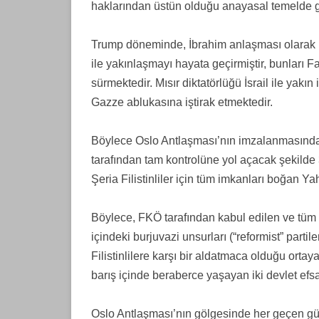
haklarından üstün olduğu anayasal temelde g
Trump döneminde, İbrahim anlaşması olarak bil
ile yakınlaşmayı hayata geçirmiştir, bunları F
sürmektedir. Mısır diktatörlüğü İsrail ile yakın 
Gazze ablukasına iştirak etmektedir.
Böylece Oslo Antlaşması’nın imzalanmasından
tarafından tam kontrolüne yol açacak şekilde 3
Şeria Filistinliler için tüm imkanları boğan Ya
Böylece, FKÖ tarafından kabul edilen ve tüm e
içindeki burjuvazi unsurları (“reformist” parti
Filistinlilere karşı bir aldatmaca olduğu orta
barış içinde beraberce yaşayan iki devlet ef
Oslo Antlaşması’nın gölgesinde her geçen gün Fi