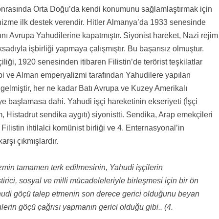
sonrasında Orta Doğu’da kendi konumunu sağlamlaştırmak için
izme ilk destek verendir. Hitler Almanya’da 1933 senesinde
ını Avrupa Yahudilerine kapatmıştır. Siyonist hareket, Nazi rejim
adıyla işbirliği yapmaya çalışmıştır. Bu başarısız olmuştur.
çiliği, 1920 senesinden itibaren Filistin’de terörist teşkilatlar
bi ve Alman emperyalizmi tarafından Yahudilere yapılan
gelmiştir, her ne kadar Batı Avrupa ve Kuzey Amerikalı
ye başlamasa dahi. Yahudi işçi hareketinin ekseriyeti (İşçi
, Histadrut sendika aygıtı) siyonistti. Sendika, Arap emekçileri
ilistin ihtilalci komünist birliği ve 4. Enternasyonal’in
arşı çıkmışlardır.
izmin tamamen terk edilmesinin, Yahudi işçilerin
ici, sosyal ve milli mücadeleleriyle birleşmesi için bir ön
ahudi göçü talep etmenin son derece gerici olduğunu beyan
erin göçü çağrısı yapmanın gerici olduğu gibi.. (4.