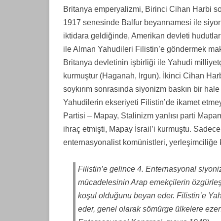
Britanya emperyalizmi, Birinci Cihan Harbi 
1917 senesinde Balfur beyannamesi ile siyon
iktidara geldiğinde, Amerikan devleti hudutlar
ile Alman Yahudileri Filistin’e göndermek maks
Britanya devletinin işbirliği ile Yahudi milliyet
kurmuştur (Haganah, Irgun). İkinci Cihan Har
soykırım sonrasında siyonizm baskın bir hale 
Yahudilerin ekseriyeti Filistin’de ikamet etme
Partisi – Mapay, Stalinizm yanlısı parti Mapam
ihraç etmişti, Mapay İsrail’i kurmuştu. Sadece F
enternasyonalist komünistleri, yerleşimciliğe k
Filistin’e gelince 4. Enternasyonal siyon
mücadelesinin Arap emekçilerin özgürleştir
koşul olduğunu beyan eder. Filistin’e Y
eder, genel olarak sömürge ülkelere ezenl