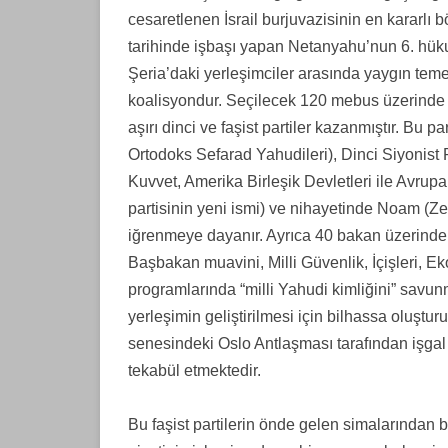
cesaretlenen İsrail burjuvazisinin en kararlı 
tarihinde işbaşı yapan Netanyahu’nun 6. hüku
Şeria’daki yerleşimciler arasında yaygın temeli
koalisyondur. Seçilecek 120 mebus üzerinde 
aşırı dinci ve faşist partiler kazanmıştır. Bu p
Ortodoks Sefarad Yahudileri), Dinci Siyonist P
Kuvvet, Amerika Birleşik Devletleri ile Avrupa B
partisinin yeni ismi) ve nihayetinde Noam (Ze
iğrenmeye dayanır. Ayrıca 40 bakan üzerinden a
Başbakan muavini, Milli Güvenlik, İçişleri, Ek
programlarında “milli Yahudi kimliğini” savu
yerleşimin geliştirilmesi için bilhassa oluşturu
senesindeki Oslo Antlaşması tarafından işgal 
tekabül etmektedir.
Bu faşist partilerin önde gelen simalarından b