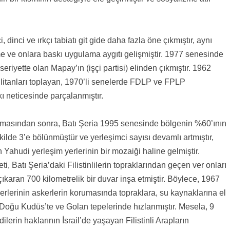
, dinci ve ırkçı tabiatı git gide daha fazla öne çıkmıştır, aynı
eme ve onlara baskı uygulama aygıtı gelişmiştir. 1977 senesinde
eriyette olan Mapay’ın (işçi partisi) elinden çıkmıştır. 1962
litanları toplayan, 1970’li senelerde FDLP ve FPLP
kı neticesinde parçalanmıştır.
masından sonra, Batı Şeria 1995 senesinde bölgenin %60’ının
kilde 3’e bölünmüştür ve yerleşimci sayısı devamlı artmıştır,
an Yahudi yerleşim yerlerinin bir mozaiği haline gelmiştir.
i, Batı Şeria’daki Filistinlilerin topraklarından geçen ver onları
ıkaran 700 kilometrelik bir duvar inşa etmiştir. Böylece, 1967
rlerinin askerlerin korumasında topraklara, su kaynaklarına el
Doğu Kudüs’te ve Golan tepelerinde hızlanmıştır. Mesela, 9
rin haklarının İsrail’de yaşayan Filistinli Arapların