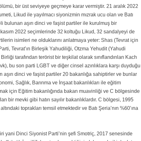
bölümü, bir üst seviyeye geçmeye karar vermiştir. 21 aralık 2022
meti, Likud ile yayılmacı siyonizmin mızrak ucu olan ve Batı
 bulunan aşırı dinci ve faşist partiler ile kurulmuş bir
kasım 2022 seçimlerinde 32 koltuğu Likud, 32 sandalyeyi de
artilerin isimleri ne olduklarını anlatmaya yeter: Shas (Tevrat için
arti, Tevrat’ın Birleşik Yahudiliği, Otzma Yehudit (Yahudi
irliği tarafından terörist bir teşkilat olarak sınıflandırılan Kach
vk), bu son parti LGBT ve diğer cinsel azınlıklara karşı duyduğu
şırı dinci ve faşist partiler 20 bakanlığa sahiptirler ve bunlar
onomi, Sağlık, Barınma ve İnşaat bakanlıkları ile eğitim
nmak için Eğitim bakanlığında bakan muavinliği ve C bölgesinde
lan bir mevki gibi hatırı sayılır bakanlıklardır. C bölgesi, 1995
altındaki toprakları temsil etmektedir ve Batı Şeria’nın %60’ına
iri yani Dinci Siyonist Parti’nin şefi Smotriç, 2017 senesinde