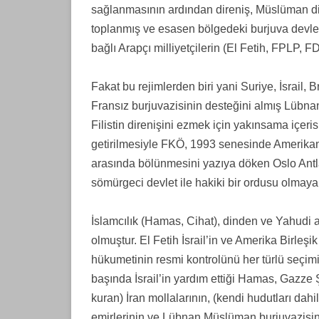
sağlanmasının ardından direniş, Müslüman din
toplanmış ve esasen bölgedeki burjuva devlet
bağlı Arapçı milliyetçilerin (El Fetih, FPLP, 
Fakat bu rejimlerden biri yani Suriye, İsrail,
Fransız burjuvazisinin desteğini almış Lübna
Filistin direnişini ezmek için yakınsama içer
getirilmesiyle FKÖ, 1993 senesinde Amerikan d
arasında bölünmesini yazıya döken Oslo Antlaş
sömürgeci devlet ile hakiki bir ordusu olmaya
İslamcılık (Hamas, Cihat), dinden ve Yahudi 
olmuştur. El Fetih İsrail’in ve Amerika Birleşi
hükumetinin resmi kontrolünü her türlü seçimi a
başında İsrail’in yardım ettiği Hamas, Gazze Ş
kuran) İran mollalarının, (kendi hudutları dahi
emirlerinin ve Lübnan Müslüman burjuvazisinin