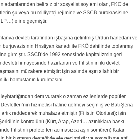
 adamlarından belirsiz bir sosyalist söylemi olan, FKÖ’de
lerin şu veya bu milliyetçi rejimine ve SSCB bürokrasisine
FDLP…) eline geçmiştir.
 Britanya devleti tarafından işbaşına getirilmiş Ürdün hanedanı ve
n burjuvazisinin Hrıstiyan kanadı ile FKÖ dahilinde toplanmış
isine girmiştir. SSCB’de 1992 senesinde kapitalizmin geri
evleti himayesinde hazırlanan ve Filistin’in iki devlet
masını müzakere etmiştir: işin aslında aşırı silahlı bir
n iki bantustanın kurulmasını.
aleyhtarlığından dem vurarak o zaman ezilenlerde popüler
k Devletleri’nin hizmetlisi haline gelmeyi seçmiiş ve Batı Şeria
rtık reddederek muhafaza etmiştir (Filistin Otoritesi); işin
eridi’nin kontrolünü (Kürt, Arap, Azeri… azınlıklara baskı
linde Filistinli proleterleri acımasızca aşırı sömüren) Katar
 bir kısmının desteğiyle ele geçirmiştir ve sosyalizme atıf