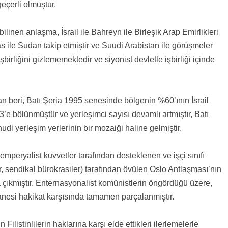
eçerli olmuştur.
inen anlaşma, İsrail ile Bahreyn ile Birleşik Arap Emirlikleri
as ile Sudan takip etmiştir ve Suudi Arabistan ile görüşmeler
işbirliğini gizlememektedir ve siyonist devletle işbirliği içinde
 beri, Batı Şeria 1995 senesinde bölgenin %60’ının İsrail
’e bölünmüştür ve yerleşimci sayısı devamlı artmıştır, Batı
hudi yerleşim yerlerinin bir mozaiği haline gelmiştir.
mperyalist kuvvetler tarafından desteklenen ve işçi sınıfı
ler, sendikal bürokrasiler) tarafından övülen Oslo Antlaşması’nın
ya çıkmıştır. Enternasyonalist komünistlerin öngördüğü üzere,
sanesi hakikat karşısında tamamen parçalanmıştır.
listinlilerin haklarına karşı elde ettikleri ilerlemelerle