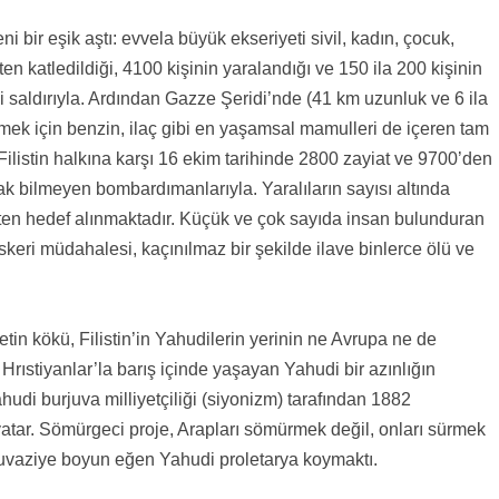
ni bir eşik aştı: evvela büyük ekseriyeti sivil, kadın, çocuk,
en katledildiği, 4100 kişinin yaralandığı ve 150 ila 200 kişinin
ki saldırıyla. Ardından Gazze Şeridi’nde (41 km uzunluk ve 6 ila
etmek için benzin, ilaç gibi en yaşamsal mamulleri de içeren tam
ilistin halkına karşı 16 ekim tarihinde 2800 zayiat ve 9700’den
ak bilmeyen bombardımanlarıyla. Yaralıların sayısı altında
asten hedef alınmaktadır. Küçük ve çok sayıda insan bulunduran
keri müdahalesi, kaçınılmaz bir şekilde ilave binlerce ölü ve
tin kökü, Filistin’in Yahudilerin yerinin ne Avrupa ne de
ıstiyanlar’la barış içinde yaşayan Yahudi bir azınlığın
udi burjuva milliyetçiliği (siyonizm) tarafından 1882
atar. Sömürgeci proje, Arapları sömürmek değil, onları sürmek
urjuvaziye boyun eğen Yahudi proletarya koymaktı.