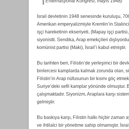
Enternasyonal Kongresi, mayıs 1948)
İsrail devletinin 1948 senesinde kuruluşu, 700
Amerikan emperyalizmiyle Kremlin’in Stalinci
işçi hareketinin ekseriyeti, (Mapay işçi partis
siyonistti. Sendika, Arap emekçileri dışlıyordu 
komünist partisi (Maki), İsrail’i kabul etmiştir.
Bu tarihten beri, Filistin’de yerleşimci bir de
binlercesi kamplarda kalmak zorunda olan, sömü
Filistin’in Arap nüfusunun bir kısmı göç etme
Suriye’deki sefil kamplar yönünde olmuştur. B
çalışmaktadır. Siyonizm, Araplara karşı sistema
gelmiştir.
Bu baskıya karşı, Filistin halkı hiçbir zaman
ve ihtilalci bir yönetime sahip olmamıştır. İs