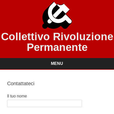
Collettivo Rivoluzione
Permanente
MENU
Skip
to
content
Contattateci
Il tuo nome