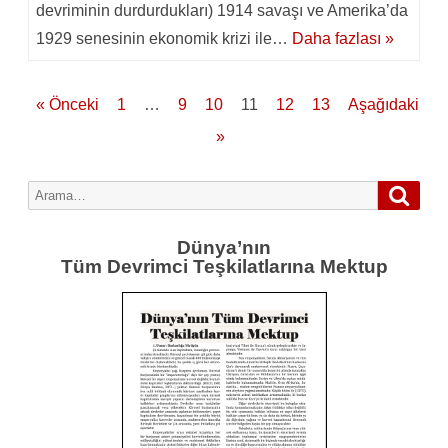
devriminin durdurdukları) 1914 savaşı ve Amerika’da
1929 senesinin ekonomik krizi ile…
Daha fazlası »
Yazı
« Önceki
1
…
9
10
11
12
13
Aşağıdaki
sayfalaması
»
Aram
Search
for:
Dünya’nın
Tüm Devrimci Teşkilatlarına Mektup