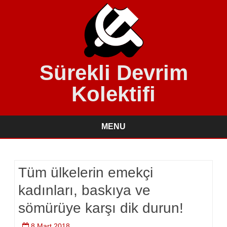
Sürekli Devrim
Kolektifi
MENU
Skip
to
content
Tüm ülkelerin emekçi
kadınları, baskıya ve
sömürüye karşı dik durun!
8 Mart 2018