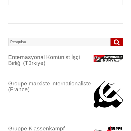
Pesqu
Search
for:
Enternasyonal Komünist İşçi
Birliği (Türkiye)
Groupe marxiste internationaliste
(France)
Gruppe Klassenkampf