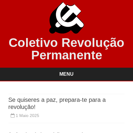
Coletivo Revolução
Permanente
MENU
Skip
to
content
Se quiseres a paz, prepara-te para a
revolução!
1 Maio 2025