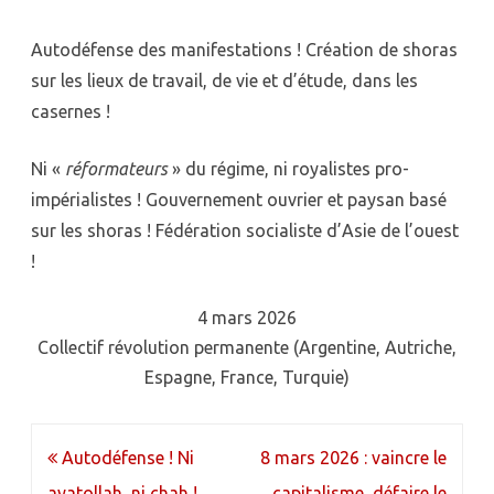
Autodéfense des manifestations ! Création de shoras
sur les lieux de travail, de vie et d’étude, dans les
casernes !
Ni «
réformateurs
» du régime, ni royalistes pro-
impérialistes ! Gouvernement ouvrier et paysan basé
sur les shoras ! Fédération socialiste d’Asie de l’ouest
!
4 mars 2026
Collectif révolution permanente (Argentine, Autriche,
Espagne, France, Turquie)
Navigation
Autodéfense ! Ni
8 mars 2026 : vaincre le
de
ayatollah, ni chah !
capitalisme, défaire le