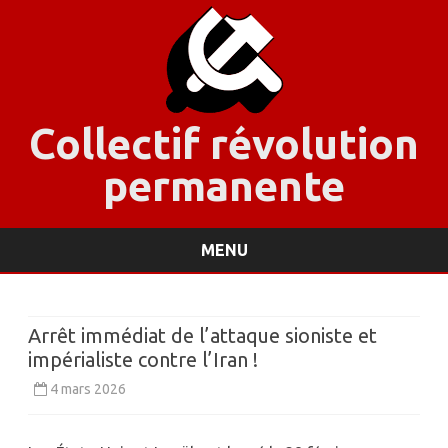
Collectif révolution
permanente
MENU
Skip
to
content
Arrêt immédiat de l’attaque sioniste et
impérialiste contre l’Iran !
4 mars 2026