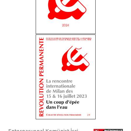
Enternasyonal Komünist İşçi