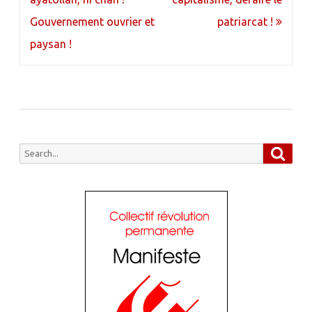
l’article
Gouvernement ouvrier et
patriarcat !
paysan !
Searc
Search
for: