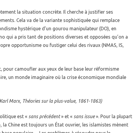
ement la situation concrète. Il cherche à justifier ses
ements. Cela va de la variante sophistiquée qui remplace
ondisme hystérique d’un gourou manipulateur (DO), en
no qui a pris tant de positions diverses et opposées qu’on a
ropre opportunisme ou fustiger celui des rivaux (NMAS, IS,
t, pour camoufler aux yeux de leur base leur réformisme
aire, un monde imaginaire où la crise économique mondiale
(Karl Marx, Théories sur la plus-value, 1861-1863)
litique est «
sans précédent
» et «
sans issue
». Pour la plupart
», la Chine est toujours un État ouvrier, les islamistes mènent
e base populaire… Les problèmes à résoudre pour le