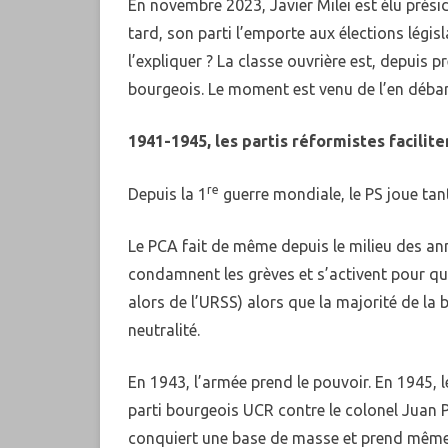
En novembre 2023, Javier Milei est élu prés
tard, son parti l’emporte aux élections lég
KURDÎ
l’expliquer ? La classe ouvrière est, depuis
PORTUGUÊS
bourgeois. Le moment est venu de l’en débar
PУССКИЙ
1941-1945, les partis réformistes facilit
TÜRKÇE
re
Depuis la 1
guerre mondiale, le PS joue tant
Le PCA fait de même depuis le milieu des ann
condamnent les grèves et s’activent pour que
alors de l’URSS) alors que la majorité de la 
neutralité.
En 1943, l’armée prend le pouvoir. En 1945, 
parti bourgeois UCR contre le colonel Juan Per
conquiert une base de masse et prend même l