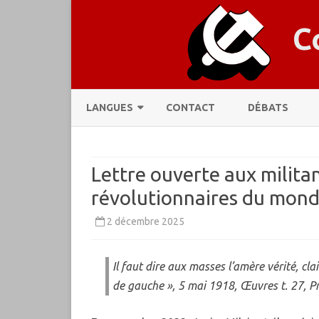
C
LANGUES
CONTACT
DÉBATS
CATALÀ
Lettre ouverte aux milita
DEUTSCH
révolutionnaires du mond
ENGLISH
2 décembre 2025
ESPAÑOL
ESPERANTO
Il faut dire aux masses l’amère vérité, cl
de gauche
», 5 mai 1918, Œuvres t. 27, P
FRANÇAIS
ITALIANO