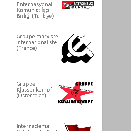
Enternasyonal
Komünist İşçi
Birliği (Türkiye)
Groupe marxiste
internationaliste
(France)
Gruppe
Klassenkampf
(Österreich)
Internaciema