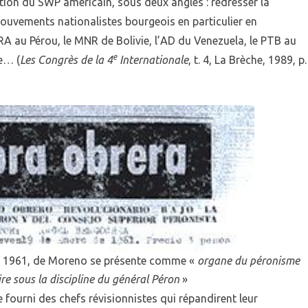
ion du SWP américain, sous deux angles : redresser la
mouvements nationalistes bourgeois en particulier en
PRA au Pérou, le MNR de Bolivie, l’AD du Venezuela, le PTB au
e
e… (
Les Congrès de la 4
Internationale
, t. 4, La Brèche, 1989, p.
ier 1961, de Moreno se présente comme «
organe du péronisme
re sous la discipline du général Péron
»
e fourni des chefs révisionnistes qui répandirent leur