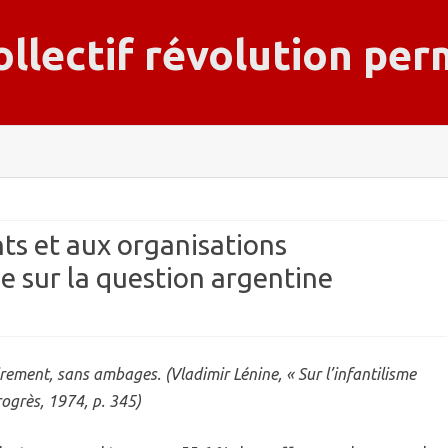
ollectif révolution pe
Skip
to
content
nts et aux organisations
e sur la question argentine
airement, sans ambages. (Vladimir Lénine, «
Sur l’infantilisme
rogrès, 1974, p. 345)