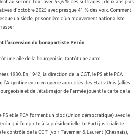
ident au second tour avec 55,6 % des suffrages ; deux ans plus
islatives d’octobre 2025 avec presque 41 % des voix. Comment
 presque un siècle, prisonnière d’un mouvement nationaliste
rasser !
ent l’ascension du bonapartiste Perón
ôt une aile de la bourgeoisie, tantôt une autre.
ées 1930. En 1942, la direction de la CGT, le PS et le PCA
 l’Argentine entre en guerre aux côtés des États-Unis (alliés
bourgeoisie et de l’état-major de l’armée jouent la carte de la
le PS et le PCA forment un bloc (Union démocratique) avec le
ón qui l’emporte à la présidentielle. Le Parti justicialiste
e contrôle de la CGT [voir Tavernier & Laurent (Chesnais),