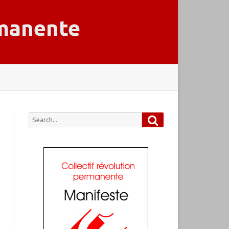
rmanente
Search
Search
for: