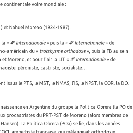
le continentale voire mondiale :
) et Nahuel Moreno (1924-1987).
e
e
 la «
4
Internationale
» puis la «
4
Internationale
» de
ino-américain du «
trotskysme orthodoxe
», puis la FB au sein
e
et Moreno, et pour finir la LIT «
4
Internationale
» de
aoïste, péroniste, castriste, socialiste…
issus le PTS, le MST, le NMAS, l’IS, le NPST, la COR, la DO,
 naissance en Argentine du groupe la Politica Obrera (la PO de
 aux procastristes du PRT-PST de Moreno (alors membres de
 Hansen). La Politica Obrera (POa) se lie, dans les années
’OCI lambertiste française, qui mélangeait orthodoxie