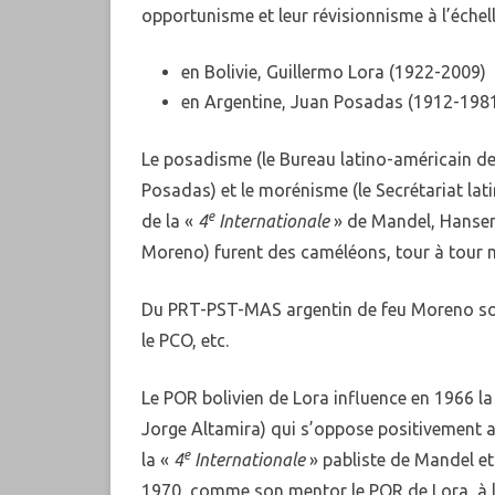
opportunisme et leur révisionnisme à l’échel
en Bolivie, Guillermo Lora (1922-2009)
en Argentine, Juan Posadas (1912-1981
Le posadisme (le Bureau latino-américain de
Posadas) et le morénisme (le Secrétariat lat
e
de la «
4
Internationale
» de Mandel, Hansen 
Moreno) furent des caméléons, tour à tour m
Du PRT-PST-MAS argentin de feu Moreno sont 
le PCO, etc.
Le POR bolivien de Lora influence en 1966 la
Jorge Altamira) qui s’oppose positivement
e
la «
4
Internationale
» pabliste de Mandel et
1970, comme son mentor le POR de Lora, à l