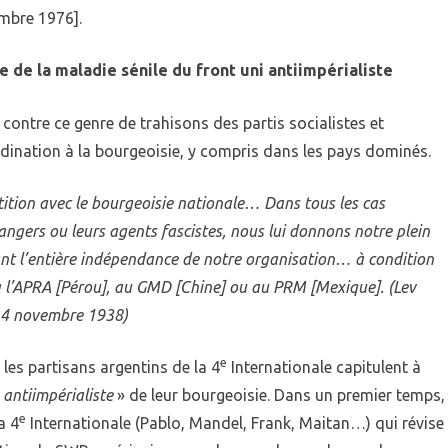
embre 1976].
e de la maladie sénile du front uni antiimpérialiste
 contre ce genre de trahisons des partis socialistes et
ination à la bourgeoisie, y compris dans les pays dominés.
ion avec le bourgeoisie nationale… Dans tous les cas
rangers ou leurs agents fascistes, nous lui donnons notre plein
ant l’entière indépendance de notre organisation… à condition
à l’APRA [Pérou], au GMD [Chine] ou au PRM [Mexique]. (Lev
e, 4 novembre 1938)
e
les partisans argentins de la 4
Internationale capitulent à
antiimpérialiste
» de leur bourgeoisie. Dans un premier temps,
e
a 4
Internationale (Pablo, Mandel, Frank, Maitan…) qui révise