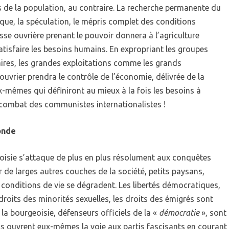
 de la population, au contraire. La recherche permanente du
ique, la spéculation, le mépris complet des conditions
se ouvrière prenant le pouvoir donnera à l’agriculture
tisfaire les besoins humains. En expropriant les groupes
ires, les grandes exploitations comme les grands
ouvrier prendra le contrôle de l’économie, délivrée de la
x-mêmes qui définiront au mieux à la fois les besoins à
e combat des communistes internationalistes !
onde
eoisie s’attaque de plus en plus résolument aux conquêtes
ur de larges autres couches de la société, petits paysans,
s conditions de vie se dégradent. Les libertés démocratiques,
 droits des minorités sexuelles, les droits des émigrés sont
 la bourgeoisie, défenseurs officiels de la «
démocratie
», sont
Ils ouvrent eux-mêmes la voie aux partis fascisants en courant