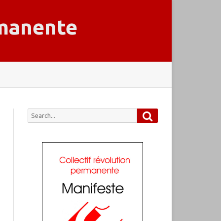
rmanente
Search
Search
for: