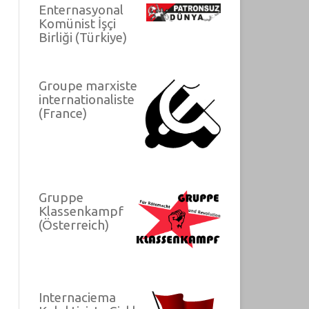
Enternasyonal
Komünist İşçi
Birliği (Türkiye)
Groupe marxiste
internationaliste
(France)
Gruppe
Klassenkampf
(Österreich)
Internaciema