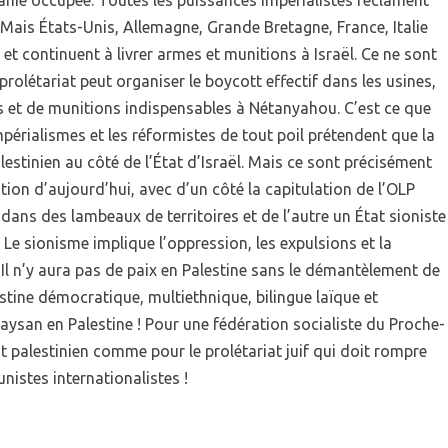
nie occupée. Toutes les puissances impérialistes réclament
Mais États-Unis, Allemagne, Grande Bretagne, France, Italie
 et continuent à livrer armes et munitions à Israël. Ce ne sont
prolétariat peut organiser le boycott effectif dans les usines,
es et de munitions indispensables à Nétanyahou. C’est ce que
périalismes et les réformistes de tout poil prétendent que la
lestinien au côté de l’État d’Israël. Mais ce sont précisément
tion d’aujourd’hui, avec d’un côté la capitulation de l’OLP
ël dans des lambeaux de territoires et de l’autre un État sioniste
. Le sionisme implique l’oppression, les expulsions et la
 Il n’y aura pas de paix en Palestine sans le démantèlement de
estine démocratique, multiethnique, bilingue laïque et
paysan en Palestine ! Pour une fédération socialiste du Proche-
iat palestinien comme pour le prolétariat juif qui doit rompre
istes internationalistes !