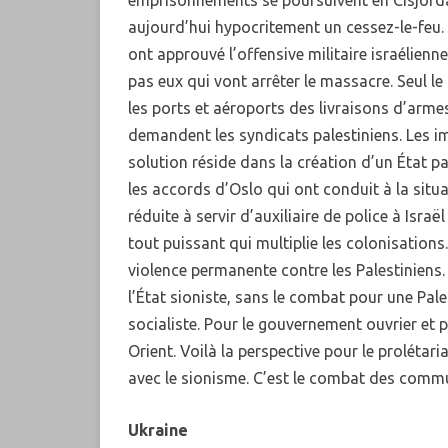
emprisonnements se poursuivent en Cisjorda
aujourd’hui hypocritement un cessez-le-feu. 
KURDÎ
ont approuvé l’offensive militaire israélienne
PORTUGUÊS
pas eux qui vont arrêter le massacre. Seul le 
les ports et aéroports des livraisons d’arm
PУССКИЙ
demandent les syndicats palestiniens. Les im
solution réside dans la création d’un État pa
TÜRKÇE
les accords d’Oslo qui ont conduit à la situa
réduite à servir d’auxiliaire de police à Isra
tout puissant qui multiplie les colonisations
violence permanente contre les Palestiniens.
l’État sioniste, sans le combat pour une Pal
socialiste. Pour le gouvernement ouvrier et 
Orient. Voilà la perspective pour le prolétar
avec le sionisme. C’est le combat des commun
Ukraine