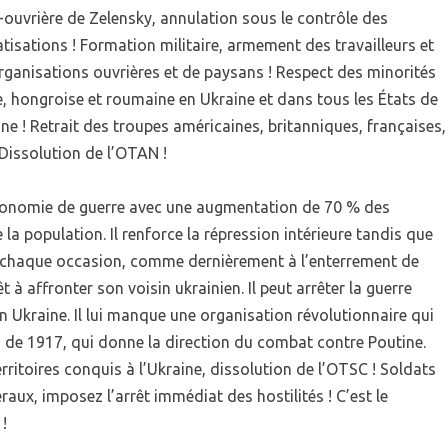
i-ouvrière de Zelensky, annulation sous le contrôle des
atisations ! Formation militaire, armement des travailleurs et
organisations ouvrières et de paysans ! Respect des minorités
ve, hongroise et roumaine en Ukraine et dans tous les États de
ine ! Retrait des troupes américaines, britanniques, françaises,
Dissolution de l’OTAN !
économie de guerre avec une augmentation de 70 % des
la population. Il renforce la répression intérieure tandis que
 à chaque occasion, comme dernièrement à l’enterrement de
t à affronter son voisin ukrainien. Il peut arrêter la guerre
n Ukraine. Il lui manque une organisation révolutionnaire qui
 de 1917, qui donne la direction du combat contre Poutine.
erritoires conquis à l’Ukraine, dissolution de l’OTSC ! Soldats
aux, imposez l’arrêt immédiat des hostilités ! C’est le
!