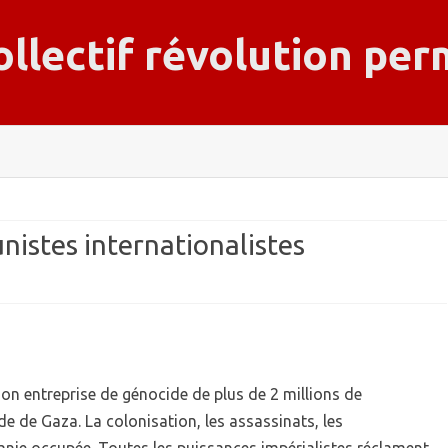
ollectif révolution pe
Skip
to
content
istes internationalistes
 son entreprise de génocide de plus de 2 millions de
de de Gaza. La colonisation, les assassinats, les