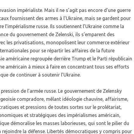
nvasion impérialiste. Mais il ne s’agit pas encore d’une guerre
ntaux fournissent des armes à l’Ukraine, mais se gardent pour
tre l’impérialisme russe. Ils soutiennent l’Ukraine comme la
ance du gouvernement de Zelenski, ils s’emparent des
avec les privatisations, monopolisent leur commerce extérieur
ernationales pour se répartir les affaires de la future
sie américaine regroupée derrière Trump et le Parti républicain
e américain à mieux à faire en concentrant tous ses efforts
 que de continuer à soutenir l’Ukraine.
 la pression de l’armée russe. Le gouvernement de Zelensky
geoisie compradore, mêlant idéologie chauvine, affairisme,
ratiques et pressions de toutes sortes sur le prolétariat,
conomiques et stratégiques des impérialismes américain,
ique démoralise les masses laborieuses, qui sont le pilier du
à rejoindre la défense. Libertés démocratiques y compris pour