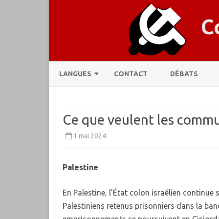
C
LANGUES
CONTACT
DÉBATS
CATALÀ
Ce que veulent les commun
DEUTSCH
1 mai 2024
ENGLISH
ESPAÑOL
Palestine
ESPERANTO
En Palestine, l’État colon israélien continue
FRANÇAIS
Palestiniens retenus prisonniers dans la ban
ITALIANO