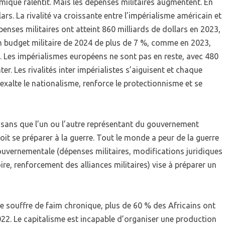
ique ralentit. Mais les dépenses militaires augmentent. En
lars. La rivalité va croissante entre l’impérialisme américain et
penses militaires ont atteint 860 milliards de dollars en 2023,
 budget militaire de 2024 de plus de 7 %, comme en 2023,
. Les impérialismes européens ne sont pas en reste, avec 480
r. Les rivalités inter impérialistes s’aiguisent et chaque
 exalte le nationalisme, renforce le protectionnisme et se
r sans que l’un ou l’autre représentant du gouvernement
oit se préparer à la guerre. Tout le monde a peur de la guerre
ouvernementale (dépenses militaires, modifications juridiques
oire, renforcement des alliances militaires) vise à préparer un
e souffre de faim chronique, plus de 60 % des Africains ont
2022. Le capitalisme est incapable d’organiser une production