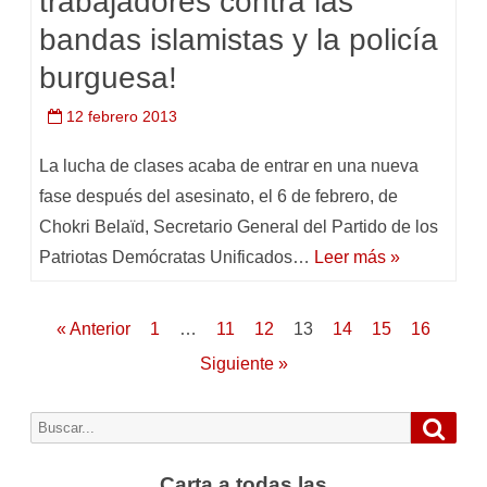
trabajadores contra las
bandas islamistas y la policía
burguesa!
12 febrero 2013
La lucha de clases acaba de entrar en una nueva
fase después del asesinato, el 6 de febrero, de
Chokri Belaïd, Secretario General del Partido de los
Patriotas Demócratas Unificados…
Leer más »
Paginación
« Anterior
1
…
11
12
13
14
15
16
de
Siguiente »
entradas
Busca
Buscar
por:
Carta a todas las