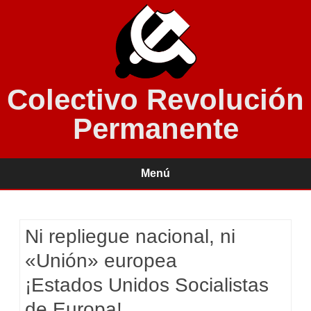
Colectivo Revolución
Permanente
Menú
Saltar
contenido
Ni repliegue nacional, ni
«Unión» europea
¡Estados Unidos Socialistas
de Europa!