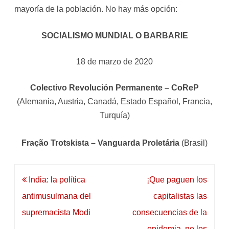
mayoría de la población. No hay más opción:
SOCIALISMO MUNDIAL O BARBARIE
18 de marzo de 2020
Colectivo Revolución Permanente – CoReP
(Alemania, Austria, Canadá, Estado Español, Francia,
Turquía)
Fração Trotskista – Vanguarda Proletária
(Brasil)
Navegación
India: la política
¡Que paguen los
de
antimusulmana del
capitalistas las
entradas
supremacista Modi
consecuencias de la
epidemia, no los