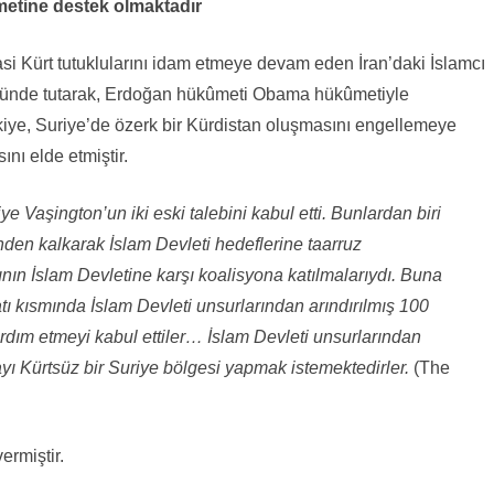
etine destek olmaktadır
asi Kürt tutuklularını idam etmeye devam eden İran’daki İslamcı
nünde tutarak, Erdoğan hükûmeti Obama hükûmetiyle
rkiye, Suriye’de özerk bir Kürdistan oluşmasını engellemeye
ını elde etmiştir.
e Vaşington’un iki eski talebini kabul etti. Bunlardan biri
nden kalkarak İslam Devleti hedeflerine taarruz
ının İslam Devletine karşı koalisyona katılmalarıydı. Buna
batı kısmında İslam Devleti unsurlarından arındırılmış 100
rdım etmeyi kabul ettiler… İslam Devleti unsurlarından
ayı Kürtsüz bir Suriye bölgesi yapmak istemektedirler.
(The
rmiştir.