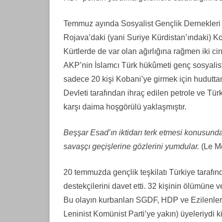
Temmuz ayında Sosyalist Gençlik Dernekleri 
Rojava’daki (yani Suriye Kürdistan’ındaki) Kob
Kürtlerde de var olan ağırlığına rağmen iki ci
AKP’nin İslamcı Türk hükûmeti genç sosyalistl
sadece 20 kişi Kobani’ye girmek için hudutt
Devleti tarafından ihraç edilen petrole ve Türk
karşı daima hoşgörülü yaklaşmıştır.
Beşşar Esad’ın iktidarı terk etmesi konusunda
savaşçı geçişlerine gözlerini yumdular.
(Le M
20 temmuzda gençlik teşkilatı Türkiye tarafı
destekçilerini davet etti. 32 kişinin ölümüne 
Bu olayın kurbanları SGDF, HDP ve Ezilenler
Leninist Komünist Parti’ye yakın) üyeleriydi 