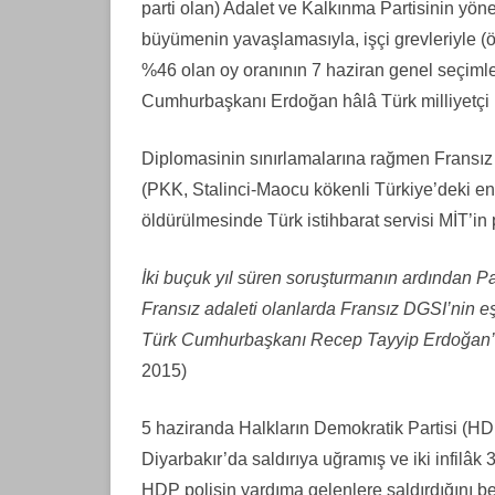
parti olan) Adalet ve Kalkınma Partisinin yön
büyümenin yavaşlamasıyla, işçi grevleriyle 
KURDÎ
%46 olan oy oranının 7 haziran genel seçimle
PORTUGUÊS
Cumhurbaşkanı Erdoğan hâlâ Türk milliyetçi b
PУССКИЙ
Diplomasinin sınırlamalarına rağmen Fransız a
TÜRKÇE
(PKK, Stalinci-Maocu kökenli Türkiye’deki en ö
öldürülmesinde Türk istihbarat servisi MİT’in
İki buçuk yıl süren soruşturmanın ardından P
Fransız adaleti olanlarda Fransız DGSI’nin e
Türk Cumhurbaşkanı Recep Tayyip Erdoğan’ın 
2015)
5 haziranda Halkların Demokratik Partisi (H
Diyarbakır’da saldırıya uğramış ve iki infilâk
HDP polisin yardıma gelenlere saldırdığını bel