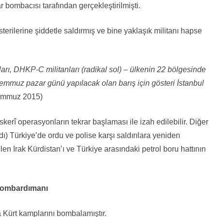
har bombacısı tarafından gerçekleştirilmişti.
sterilerine şiddetle saldırmış ve bine yaklaşık militanı hapse
ları, DHKP-C militanları (radikal sol) – ülkenin 22 bölgesinde
6 temmuz pazar günü yapılacak olan barış için gösteri İstanbul
emmuz 2015)
skerî operasyonların tekrar başlaması ile izah edilebilir. Diğer
dı) Türkiye’de ordu ve polise karşı saldırılara yeniden
en Irak Kürdistan’ı ve Türkiye arasındaki petrol boru hattının
 bombardımanı
a Kürt kamplarını bombalamıştır.