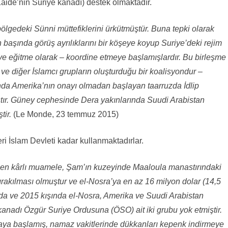
aide’nin Suriye kanadı) destek olmaktadır.
lgedeki Sünni müttefiklerini ürkütmüştür. Buna tepki olarak
 başında görüş ayrılıklarını bir köşeye koyup Suriye’deki rejim
a ve eğitme olarak – koordine etmeye başlamışlardır. Bu birleşme
ve diğer İslamcı grupların oluşturduğu bir koalisyondur –
nda Amerika’nın onayı olmadan başlayan taarruzda İdlip
tır. Güney cephesinde Dera yakınlarında Suudi Arabistan
tir.
(Le Monde, 23 temmuz 2015)
eri İslam Devleti kadar kullanmaktadırlar.
 en kârlı muamele, Şam’ın kuzeyinde Maaloula manastırındaki
bırakılması olmuştur ve el-Nosra’ya en az 16 milyon dolar (14,5
da ve 2015 kışında el-Nosra, Amerika ve Suudi Arabistan
kanadı Özgür Suriye Ordusuna (ÖSO) ait iki grubu yok etmiştir.
amaya başlamış, namaz vakitlerinde dükkanları kepenk indirmeye