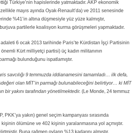
ettiği Türkiye’nin hapislerinde yatmaktadır. AKP ekonomik
(özellikle mayıs ayında Oyak-Renault’da) ve 2011 senesinde
rinde %41’in altına düşmesiyle yüz yüze kalmıştır,
urjuva partilerle koalisyon kurma görüşmeleri yapmaktadır.
daleti 6 ocak 2013 tarihinde Paris’te Kürdistan İşçi Partisinin
nemli Kürt milliyetçi partisi) üç kadın militanının
 parmağı bulunduğunu ispatlamıştır.
aris savcılığı 9 temmuzda iddianamesini tamamladı… ilk defa,
şdeğeri olan MİT’in parmağı bulunabileceğini belirtiyor… ki MİT
bir yakını tarafından yönetilmektedir.
(Le Monde, 24 temmuz
DP, PKK’ya yakın) genel seçim kampanyası sırasında
 3 kişinin ölümüne ve 402 kişinin yaralanmasına yol açmıştır.
irtmiştir. Buna rağmen oyların %13 kadarını almıştır.