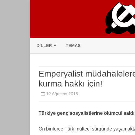
DILLER
TEMAS
CATALÀ
Emperyalist müdahalelere 
DEUTSCH
kurma hakkı için!
ENGLISH
12 Ağustos 2015
ESPAÑOL
ESPERANTO
Türkiye genç sosyalistlerine ölümcül saldı
FRANÇAIS
On binlerce Türk mülteci sürgünde yaşamaktadır
ITALIANO