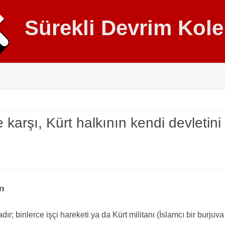
Sürekli Devrim Kolek
Skip
to
content
karşı, Kürt halkının kendi devletini
rı
; binlerce işçi hareketi ya da Kürt militanı (İslamcı bir burjuva