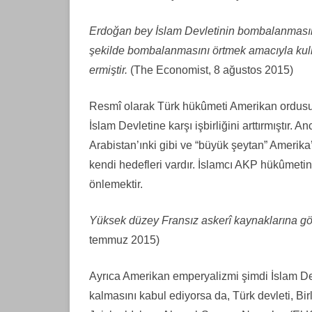
Erdoğan bey İslam Devletinin bombalanmasını 
şekilde bombalanmasını örtmek amacıyla kull
ermiştir.
(The Economist, 8 ağustos 2015)
Resmî olarak Türk hükûmeti Amerikan ordusuyla 
İslam Devletine karşı işbirliğini arttırmıştır. 
Arabistan’ınki gibi ve “büyük şeytan” Amerika’
kendi hedefleri vardır. İslamcı AKP hükûmetin
önlemektir.
Yüksek düzey Fransız askerî kaynaklarına gör
temmuz 2015)
Ayrıca Amerikan emperyalizmi şimdi İslam De
kalmasını kabul ediyorsa da, Türk devleti, Bir