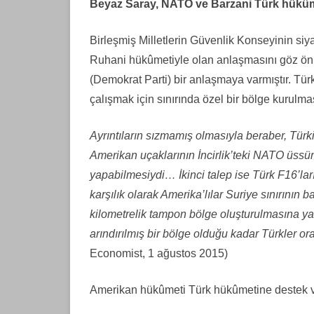
Beyaz Saray, NATO ve Barzani Türk hükûm
Birleşmiş Milletlerin Güvenlik Konseyinin siy
Ruhani hükûmetiyle olan anlaşmasını göz ö
(Demokrat Parti) bir anlaşmaya varmıştır. Tü
çalışmak için sınırında özel bir bölge kurulmas
Ayrıntıların sızmamış olmasıyla beraber, Türkiy
Amerikan uçaklarının İncirlik’teki NATO üssü
yapabilmesiydi… İkinci talep ise Türk F16’lar
karşılık olarak Amerika’lılar Suriye sınırının 
kilometrelik tampon bölge oluşturulmasına ya
arındırılmış bir bölge olduğu kadar Türkler or
Economist, 1 ağustos 2015)
Amerikan hükûmeti Türk hükûmetine destek ve