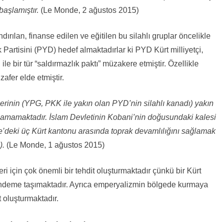
başlamıştır.
(Le Monde, 2 ağustos 2015)
ırılan, finanse edilen ve eğitilen bu silahlı gruplar öncelikle
 Partisini (PYD) hedef almaktadırlar ki PYD Kürt milliyetçi,
 ile bir tür “saldırmazlık paktı” müzakere etmiştir. Özellikle
afer elde etmiştir.
rinin (YPG, PKK ile yakın olan PYD’nin silahlı kanadı) yakın
ılamamaktadır. İslam Devletinin Kobani’nin doğusundaki kalesi
iye’deki üç Kürt kantonu arasında toprak devamlılığını sağlamak
).
(Le Monde, 1 ağustos 2015)
ri için çok önemli bir tehdit oluşturmaktadır çünkü bir Kürt
gündeme taşımaktadır. Ayrıca emperyalizmin bölgede kurmaya
t oluşturmaktadır.