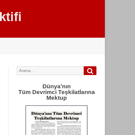
tifi
Arama
Search
for:
Dünya’nın
Tüm Devrimci Teşkilatlarına
Mektup