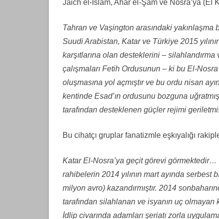
Jaich el-Islam, Ahar el-Şam ve Nosra’ya (El K
Tahran ve Vaşington arasındaki yakınlaşma bö
Suudi Arabistan, Katar ve Türkiye 2015 yılının
karşıtlarına olan desteklerini – silahlandırm
çalışmaları Fetih Ordusunun – ki bu El-Nosra 
oluşmasına yol açmıştır ve bu ordu nisan ayı
kentinde Esad’ın ordusunu bozguna uğratmış
tarafından desteklenen güçler rejimi geriletmiş
Bu cihatçı gruplar fanatizmle eşkıyalığı rakipl
Katar El-Nosra’ya geçit görevi görmektedir…
rahibelerin 2014 yılının mart ayında serbest 
milyon avro) kazandırmıştır. 2014 sonbaharın
tarafından silahlanan ve isyanın uç olmayan 
İdlip civarında adamları şeriatı zorla uygul