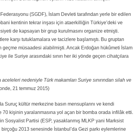
Federasyonu (SGDF), İslam Devleti tarafından yerle bir edilen
ani kentinin tekrar inşası için ataerkilliğin Türkiye’deki ve
nsiyeti de kapsayan bir grup kurulmasını organize etmişti.
ere karşı tutuklamalara ve tacizlere başlamıştı. Bu gruptan
an geçme müsaadesi alabilmişti. Ancak Erdoğan hükûmeti İslam
iye ile Suriye arasındaki sınırı her iki yönde geçen cihatçılara
 aceleleri nedeniyle Türk makamları Suriye sınırından silah ve
onde, 21 temmuz 2015)
nda Suruç kültür merkezine basın mensuplarını ve kendi
ve 70 kişinin yaralanmasına yol açan bir bomba orada infilâk etti.
in Sosyalist Partisi (ESP, yasaklanmış MLKP yani Marksist
ki birçoğu 2013 senesinde İstanbul’da Gezi parkı eylemlerine