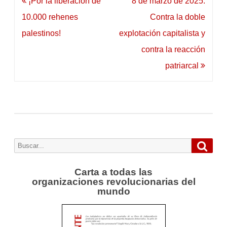
Navegación
¡Por la liberación de
8 de marzo de 2025:
de
10.000 rehenes
Contra la doble
entradas
palestinos!
explotación capitalista y
contra la reacción
patriarcal
Busca
Buscar
por:
Carta a todas las
organizaciones revolucionarias del
mundo