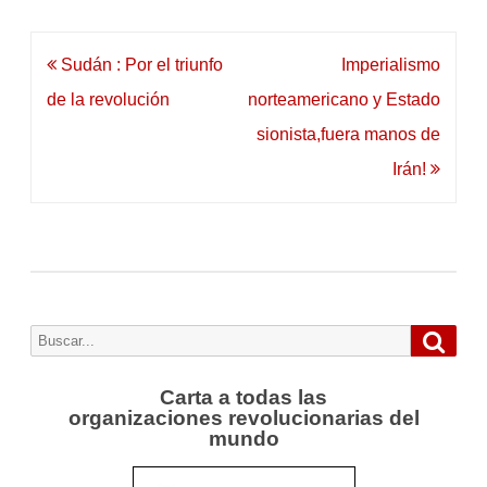
Navegación
Sudán : Por el triunfo
Imperialismo
de
de la revolución
norteamericano y Estado
entradas
sionista,fuera manos de
Irán!
Busca
Buscar
por:
Carta a todas las
organizaciones revolucionarias del
mundo